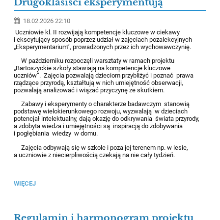
Drugoklasiści eksperymentują
18.02.2026 22:10
Uczniowie kl. II rozwijają kompetencje kluczowe w ciekawy
i ekscytujący sposób poprzez udział w zajęciach pozalekcyjnych
„Eksperymentarium”, prowadzonych przez ich wychowawczynię.
W październiku rozpoczęli warsztaty w ramach projektu
„Bartoszyckie szkoły stawiają na kompetencje kluczowe
uczniów”. Zajęcia pozwalają dzieciom przybliżyć i poznać prawa
rządzące przyrodą, kształtują w nich umiejętność obserwacji,
pozwalają analizować i wiązać przyczynę ze skutkiem.
Zabawy i eksperymenty o charakterze badawczym stanowią
podstawę wielokierunkowego rozwoju, wyzwalają w dzieciach
potencjał intelektualny, dają okazję do odkrywania świata przyrody,
a zdobyta wiedza i umiejętności są inspiracją do zdobywania
i pogłębiania wiedzy w domu.
Zajęcia odbywają się w szkole i poza jej terenem np. w lesie,
a uczniowie z niecierpliwością czekają na nie cały tydzień.
WIĘCEJ
Regulamin i harmonogram projektu