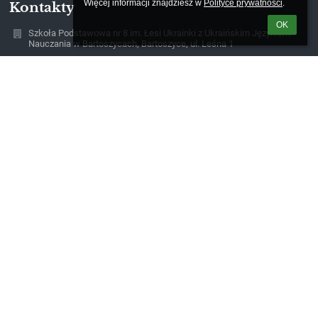
Więcej informacji znajdziesz w 
Polityce prywatności
.
Kontakty
OK
Szkoła Podstawowa nr 8 im. Łesi Ukrainki z Ukraińskim Językiem
Nauczania w Bartoszycach, Bartoszyce, ul. Leśna 1
sekretariat@sp8.bartoszyce.pl
530231207
ul. Leśna 1
11-200 Bartoszyce
Poland
Logowanie
Nazwa użytkownika:
Hasło:
Zapomniałem loginu lub hasła