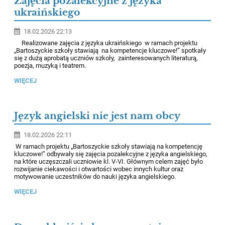
Zajęcia pozalekcyjne z języka
stawiają
ukraińskiego
na
18.02.2026 22:13
kompetencje
Realizowane zajęcia z języka ukraińskiego w ramach projektu
kluczowe
„Bartoszyckie szkoły stawiają na kompetencje kluczowe!” spotkały
się z dużą aprobatą uczniów szkoły, zainteresowanych literaturą,
poezja, muzyką i teatrem.
WIĘCEJ
Język angielski nie jest nam obcy
18.02.2026 22:11
W ramach projektu „Bartoszyckie szkoły stawiają na kompetencję
kluczowe!” odbywały się zajęcia pozalekcyjne z języka angielskiego,
na które uczęszczali uczniowie kl. V-VI. Głównym celem zajęć było
rozwijanie ciekawości i otwartości wobec innych kultur oraz
motywowanie uczestników do nauki języka angielskiego.
WIĘCEJ