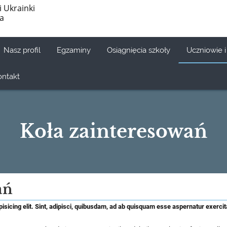
i Ukrainki
ia
Nasz profil
Egzaminy
Osiągnięcia szkoły
Uczniowie i
ontakt
Koła zainteresowań
ań
isicing elit. Sint, adipisci, quibusdam, ad ab quisquam esse aspernatur exercit