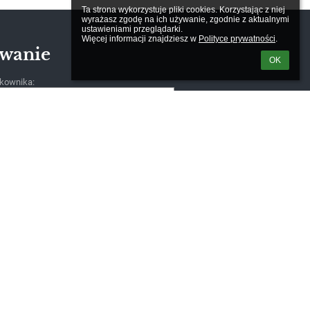
Ta strona wykorzystuje pliki cookies. Korzystając z niej 
wyrażasz zgodę na ich używanie, zgodnie z aktualnymi 
ustawieniami przeglądarki.

Więcej informacji znajdziesz w 
Polityce prywatności
.
wanie
OK
kownika:
m loginu lub hasła