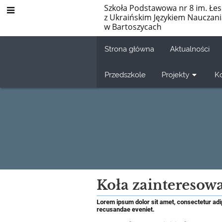
Szkoła Podstawowa nr 8 im. Łes
z Ukraińskim Językiem Nauczan
w Bartoszycach
Strona główna
Aktualności
Przedszkole
Projekty
K
Koła
Koła zainteresow
zainteresowań
Lorem ipsum dolor sit amet, consectetur adip
recusandae eveniet.