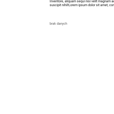
Inventore, aliquam sequi nisi velit magnam a
suscipit nihil!Lorem ipsum dolor sit amet, con
brak danych