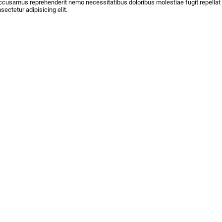
ccusamus reprehenderit nemo necessitatibus doloribus molestiae fugit repellat r
sectetur adipisicing elit.