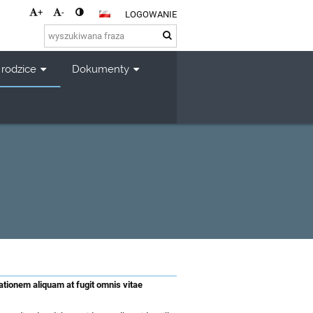
+
-
LOGOWANIE
 rodzice
Dokumenty
ationem aliquam at fugit omnis vitae