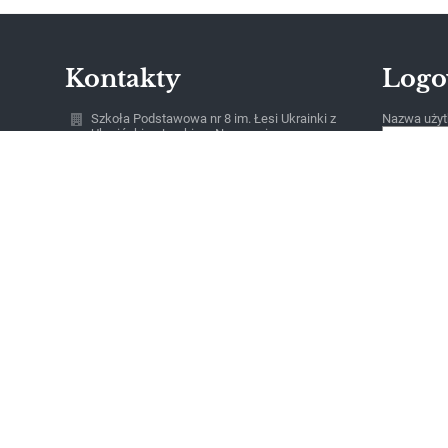
Kontakty
Logo
Szkoła Podstawowa nr 8 im. Łesi Ukrainki z
Nazwa użyt
Ukraińskim Językiem Nauczania w
Bartoszycach, Bartoszyce, ul. Leśna 1
Hasło:
sekretariat@sp8.bartoszyce.pl
530231207
ul. Leśna 1
11-200 Bartoszyce
Poland
Zapomniałe