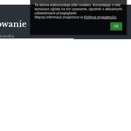
Ta strona wykorzystuje pliki cookies. Korzystając z niej 
wyrażasz zgodę na ich używanie, zgodnie z aktualnymi 
ustawieniami przeglądarki.

Więcej informacji znajdziesz w 
Polityce prywatności
.
owanie
OK
kownika:
m loginu lub hasła