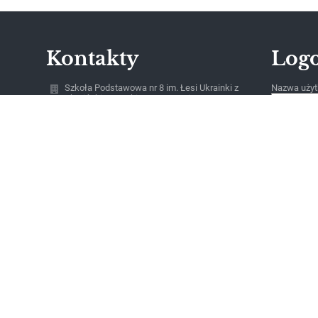
Kontakty
Log
Szkoła Podstawowa nr 8 im. Łesi Ukrainki z
Nazwa użyt
Ukraińskim Językiem Nauczania w
Bartoszycach, Bartoszyce, ul. Leśna 1
Hasło:
sekretariat@sp8.bartoszyce.pl
530231207
ul. Leśna 1
11-200 Bartoszyce
Poland
Zapomniałe