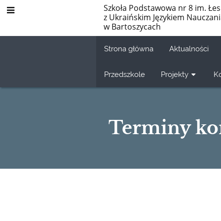
Szkoła Podstawowa nr 8 im. Łes
z Ukraińskim Językiem Nauczan
w Bartoszycach
Strona główna
Aktualności
Przedszkole
Projekty
K
Terminy kon
Terminy
konsultacji
dla