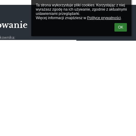
Ta strona wykorzystuje pliki cookies. Korzystając z niej 
wyrażasz zgodę na ich używanie, zgodnie z aktualnymi 
ustawieniami przeglądarki.

Więcej informacji znajdziesz w 
Polityce prywatności
.
owanie
OK
kownika:
m loginu lub hasła