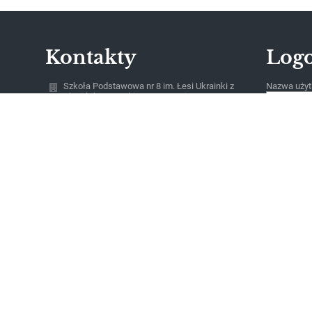
Kontakty
Log
Szkoła Podstawowa nr 8 im. Łesi Ukrainki z
Nazwa użyt
Ukraińskim Językiem Nauczania w
Bartoszycach, Bartoszyce, ul. Leśna 1
Hasło:
sekretariat@sp8.bartoszyce.pl
530231207
ul. Leśna 1
11-200 Bartoszyce
Poland
Zapomniałe