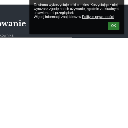
Ta strona wykorzystuje pliki cookies. Korzystając z niej 
wyrażasz zgodę na ich używanie, zgodnie z aktualnymi 
ustawieniami przeglądarki.

Więcej informacji znajdziesz w 
Polityce prywatności
.
owanie
OK
kownika:
m loginu lub hasła