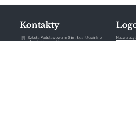
Kontakty
Log
Szkoła Podstawowa nr 8 im. Łesi Ukrainki z
Nazwa użyt
Ukraińskim Językiem Nauczania w
Bartoszycach, Bartoszyce, ul. Leśna 1
Hasło:
sekretariat@sp8.bartoszyce.pl
530231207
ul. Leśna 1
11-200 Bartoszyce
Poland
Zapomniałe