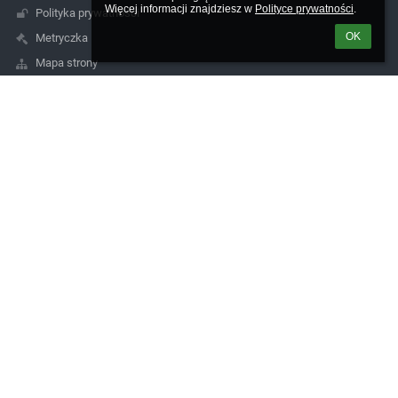
Więcej informacji znajdziesz w 
Polityce prywatności
.
Polityka prywatności
OK
Metryczka
Mapa strony
O nas
Kontakt
Aktualności
Kontakty
Szkoła Podstawowa nr 8 im. Łesi Ukrainki z Ukraińskim Językiem
Nauczania w Bartoszycach, Bartoszyce, ul. Leśna 1
sekretariat@sp8.bartoszyce.pl
530231207
ul. Leśna 1
11-200 Bartoszyce
Poland
Logowanie
Nazwa użytkownika: