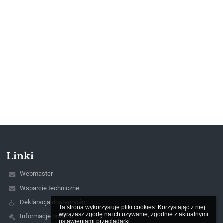
Linki
Webmaster
Wsparcie techniczne
Deklaracja dostępności
Ta strona wykorzystuje pliki cookies. Korzystając z niej 
wyrażasz zgodę na ich używanie, zgodnie z aktualnymi 
Informacje prawne
ustawieniami przeglądarki.
