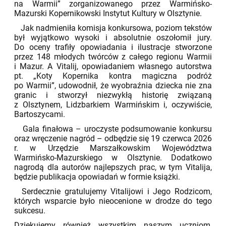
na Warmii” zorganizowanego przez Warmińsko-
Mazurski Kopernikowski Instytut Kultury w Olsztynie.
Jak nadmieniła komisja konkursowa, poziom tekstów
był wyjątkowo wysoki i absolutnie oszołomił jury.
Do oceny trafiły opowiadania i ilustracje stworzone
przez 148 młodych twórców z całego regionu Warmii
i Mazur. A Vitalij, opowiadaniem własnego autorstwa
pt. „Koty Kopernika kontra magiczna podróż
po Warmii”, udowodnił, że wyobraźnia dziecka nie zna
granic i stworzył niezwykłą historię związaną
z Olsztynem, Lidzbarkiem Warmińskim i, oczywiście,
Bartoszycami.
Gala finałowa – uroczyste podsumowanie konkursu
oraz wręczenie nagród – odbędzie się 19 czerwca 2026
r. w Urzędzie Marszałkowskim Województwa
Warmińsko-Mazurskiego w Olsztynie. Dodatkowo
nagrodą dla autorów najlepszych prac, w tym Vitalija,
będzie publikacja opowiadań w formie książki.
Serdecznie gratulujemy Vitalijowi i Jego Rodzicom,
których wsparcie było nieocenione w drodze do tego
sukcesu.
Dziękujemy również wszystkim naszym uczniom,