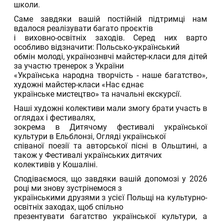
школи.
Саме завдяки вашій постійній підтримці нам
вдалося реалізувати багато проєктів
і виховно-освітніх заходів. Серед них варто
особливо відзначити: Польсько-український
обмін молоді, українознвчі майстер-класи для дітей
за участю тренерок з України
«Українська народна творчість - наше багатство»,
художні майстер-класи «Нас єднає
українське мистецтво» та начальні екскурсії.
Наші художні колективи мали змогу брати участь в
оглядах і фестивалях,
зокрема в Дитячому фестивалі української
культури в Ельблонзі, Огляді української
співаної поезії та авторської пісні в Ольштині, а
також у Фестивалі українських дитячих
колективів у Кошаліні.
Сподіваємося, що завдяки вашій допомозі у 2026
році ми знову зустрінемося з
українськими друзями з усієї Польщі на культурно-
освітніх заходах, щоб спільно
презентувати багатство української культури, а