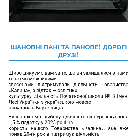
ШАНОВНІ ПАНІ ТА ПАНОВЕ! ДОРОГІ
ДРУЗІ!
13.04.2026
Щиро дякуємо вам за те, що ви залишалися з нами
та всіма можливими
способами підтримували діяльність Товариства
«Калина», а відтак — освітньо-
культурну діяльність Початкової школи № 8 імені
Лесі Українки з українською мовою
навчання в Бартошицях.
Висловлюємо глибоку вдячність за перерахування
1,5 % податку у 2025 році на
користь нашого Товариства «Калина», яке вже
понад 20-ти років підтримує діяльність