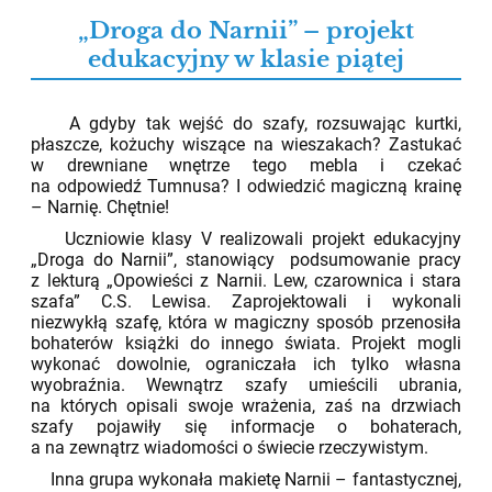
„Droga do Narnii” – projekt
edukacyjny w klasie piątej
02.06.2026
A gdyby tak wejść do szafy, rozsuwając kurtki,
płaszcze, kożuchy wiszące na wieszakach? Zastukać
w drewniane wnętrze tego mebla i czekać
na odpowiedź Tumnusa? I odwiedzić magiczną krainę
– Narnię. Chętnie!
Uczniowie klasy V realizowali projekt edukacyjny
„Droga do Narnii”, stanowiący podsumowanie pracy
z lekturą „Opowieści z Narnii. Lew, czarownica i stara
szafa” C.S. Lewisa. Zaprojektowali i wykonali
niezwykłą szafę, która w magiczny sposób przenosiła
bohaterów książki do innego świata. Projekt mogli
wykonać dowolnie, ograniczała ich tylko własna
wyobraźnia. Wewnątrz szafy umieścili ubrania,
na których opisali swoje wrażenia, zaś na drzwiach
szafy pojawiły się informacje o bohaterach,
a na zewnątrz wiadomości o świecie rzeczywistym.
Inna grupa wykonała makietę Narnii – fantastycznej,