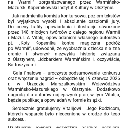
na Warmii” zorganizowanego przez Warmińsko-
Mazurski Kopernikowski Instytut Kultury w Olsztynie.
Jak nadmieniła komisja konkursowa, poziom tekstów
był wyjątkowo wysoki i absolutnie oszołomił jury.
Do oceny trafiły opowiadania i ilustracje stworzone
przez 148 młodych twórców z całego regionu Warmii
i Mazur. A Vitalij, opowiadaniem własnego autorstwa
pt. „Koty Kopernika kontra magiczna podróż
po Warmii”, udowodnił, że wyobraźnia dziecka nie zna
granic i stworzył niezwykłą historię związaną
z Olsztynem, Lidzbarkiem Warmińskim i, oczywiście,
Bartoszycami.
Gala finałowa – uroczyste podsumowanie konkursu
oraz wręczenie nagród – odbędzie się 19 czerwca 2026
r. w Urzędzie Marszałkowskim Województwa
Warmińsko-Mazurskiego w Olsztynie. Dodatkowo
nagrodą dla autorów najlepszych prac, w tym Vitalija,
będzie publikacja opowiadań w formie książki.
Serdecznie gratulujemy Vitalijowi i Jego Rodzicom,
których wsparcie było nieocenione w drodze do tego
sukcesu.
Dziękujemy również wszystkim naszym uczniom,