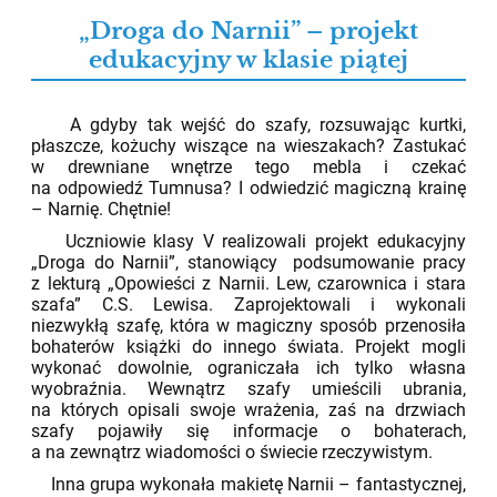
„Droga do Narnii” – projekt
edukacyjny w klasie piątej
02.06.2026
A gdyby tak wejść do szafy, rozsuwając kurtki,
płaszcze, kożuchy wiszące na wieszakach? Zastukać
w drewniane wnętrze tego mebla i czekać
na odpowiedź Tumnusa? I odwiedzić magiczną krainę
– Narnię. Chętnie!
Uczniowie klasy V realizowali projekt edukacyjny
„Droga do Narnii”, stanowiący podsumowanie pracy
z lekturą „Opowieści z Narnii. Lew, czarownica i stara
szafa” C.S. Lewisa. Zaprojektowali i wykonali
niezwykłą szafę, która w magiczny sposób przenosiła
bohaterów książki do innego świata. Projekt mogli
wykonać dowolnie, ograniczała ich tylko własna
wyobraźnia. Wewnątrz szafy umieścili ubrania,
na których opisali swoje wrażenia, zaś na drzwiach
szafy pojawiły się informacje o bohaterach,
a na zewnątrz wiadomości o świecie rzeczywistym.
Inna grupa wykonała makietę Narnii – fantastycznej,