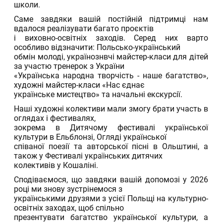
школи.
Саме завдяки вашій постійній підтримці нам
вдалося реалізувати багато проєктів
і виховно-освітніх заходів. Серед них варто
особливо відзначити: Польсько-український
обмін молоді, українознвчі майстер-класи для дітей
за участю тренерок з України
«Українська народна творчість - наше багатство»,
художні майстер-класи «Нас єднає
українське мистецтво» та начальні екскурсії.
Наші художні колективи мали змогу брати участь в
оглядах і фестивалях,
зокрема в Дитячому фестивалі української
культури в Ельблонзі, Огляді української
співаної поезії та авторської пісні в Ольштині, а
також у Фестивалі українських дитячих
колективів у Кошаліні.
Сподіваємося, що завдяки вашій допомозі у 2026
році ми знову зустрінемося з
українськими друзями з усієї Польщі на культурно-
освітніх заходах, щоб спільно
презентувати багатство української культури, а