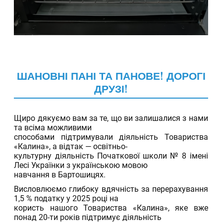
ШАНОВНІ ПАНІ ТА ПАНОВЕ! ДОРОГІ
ДРУЗІ!
13.04.2026
Щиро дякуємо вам за те, що ви залишалися з нами
та всіма можливими
способами підтримували діяльність Товариства
«Калина», а відтак — освітньо-
культурну діяльність Початкової школи № 8 імені
Лесі Українки з українською мовою
навчання в Бартошицях.
Висловлюємо глибоку вдячність за перерахування
1,5 % податку у 2025 році на
користь нашого Товариства «Калина», яке вже
понад 20-ти років підтримує діяльність