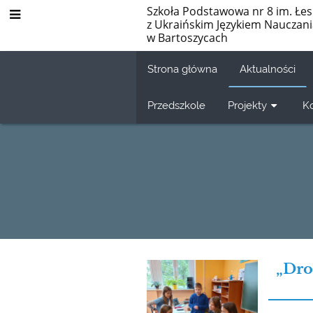
Szkoła Podstawowa nr 8 im. Łes
z Ukraińskim Językiem Nauczan
w Bartoszycach
Strona główna
Aktualności
Przedszkole
Projekty
K
Aktualności
„Dro
02.06.2