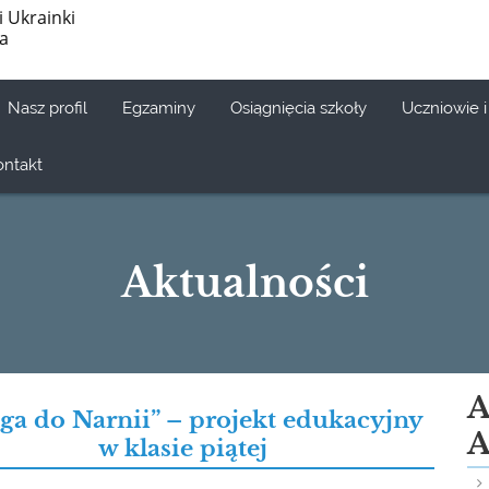
i Ukrainki
ia
Nasz profil
Egzaminy
Osiągnięcia szkoły
Uczniowie i
ontakt
Aktualności
A
ga do Narnii” – projekt edukacyjny
A
w klasie piątej
026