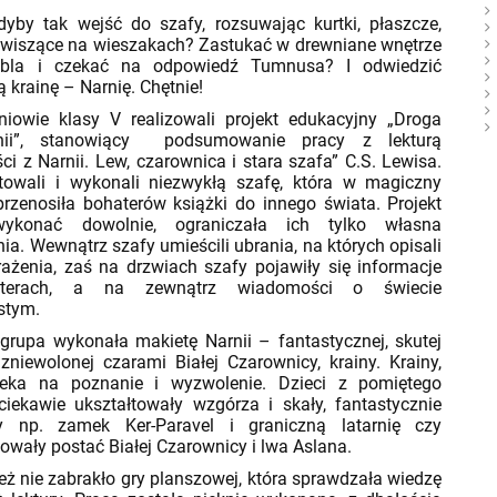
 tak wejść do szafy, rozsuwając kurtki, płaszcze,
wiszące na wieszakach? Zastukać w drewniane wnętrze
bla i czekać na odpowiedź Tumnusa? I odwiedzić
 krainę – Narnię. Chętnie!
ie klasy V realizowali projekt edukacyjny „Droga
ii”, stanowiący podsumowanie pracy z lekturą
ci z Narnii. Lew, czarownica i stara szafa” C.S. Lewisa.
towali i wykonali niezwykłą szafę, która w magiczny
rzenosiła bohaterów książki do innego świata. Projekt
ykonać dowolnie, ograniczała ich tylko własna
ia. Wewnątrz szafy umieścili ubrania, na których opisali
ażenia, zaś na drzwiach szafy pojawiły się informacje
terach, a na zewnątrz wiadomości o świecie
stym.
upa wykonała makietę Narnii – fantastycznej, skutej
zniewolonej czarami Białej Czarownicy, krainy. Krainy,
zeka na poznanie i wyzwolenie. Dzieci z pomiętego
ciekawie ukształtowały wzgórza i skały, fantastycznie
y np. zamek Ker-Paravel i graniczną latarnię czy
wały postać Białej Czarownicy i lwa Aslana.
nie zabrakło gry planszowej, która sprawdzała wiedzę