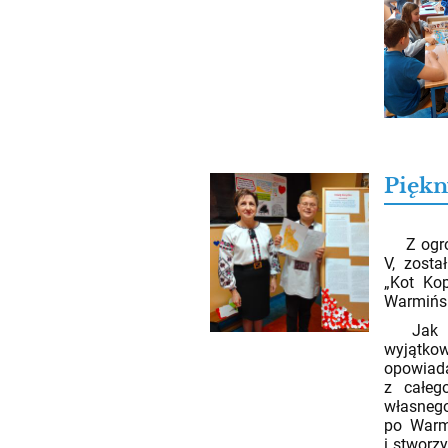
Piękn
02.06.2
Z ogrom
V, zosta
„Kot Ko
Warmińsk
Jak nad
wyjątkow
opowiada
z całeg
własnego
po Warmi
i stworz