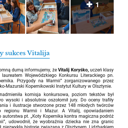
1
y sukces Vitalija
026
ną dumą informujemy, że
Vitalij Koryśko,
uczeń klasy
ł laureatem Wojewódzkiego Konkursu Literackiego pn.
pernika. Przygody na Warmii” zorganizowanego przez
o-Mazurski Kopernikowski Instytut Kultury w Olsztynie.
mieniła komisja konkursowa, poziom tekstów był
o wysoki i absolutnie oszołomił jury. Do oceny trafiły
nia i ilustracje stworzone przez 148 młodych twórców
o regionu Warmii i Mazur. A Vitalij, opowiadaniem
 autorstwa pt. „Koty Kopernika kontra magiczna podróż
i”, udowodnił, że wyobraźnia dziecka nie zna granic
ył niezwykłą historię związaną z Olsztynem, Lidzbarkiem