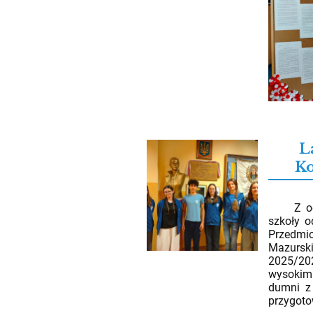
L
K
12.05.2
Z ogrom
szkoły 
Przedm
Mazursk
2025/202
wysokim
dumni z 
przygoto