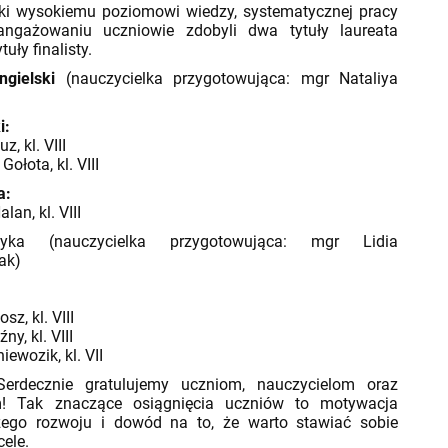
wysokiemu poziomowi wiedzy, systematycznej pracy
angażowaniu uczniowie zdobyli dwa tytuły laureata
ytuły finalisty.
gielski
(nauczycielka przygotowująca: mgr Nataliya
i:
z, kl. VIII
Gołota, kl. VIII
a:
lan, kl. VIII
tyka (nauczycielka przygotowująca: mgr Lidia
tyrańczak)
:
sz, kl. VIII
y, kl. VIII
ewozik, kl. VII
znie gratulujemy uczniom, nauczycielom oraz
m! Tak znaczące osiągnięcia uczniów to motywacja
zego rozwoju i dowód na to, że warto stawiać sobie
cele.