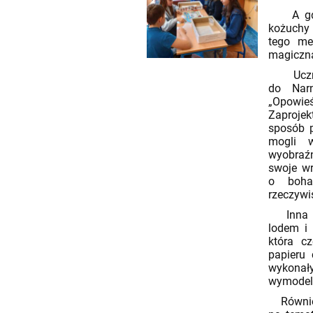
A gdyby
kożuchy 
tego me
magiczną
Uczniow
do Narn
„Opowieś
Zaprojek
sposób p
mogli w
wyobraźn
swoje wr
o boha
rzeczywi
Inna gr
lodem i 
która c
papieru 
wykonał
wymodelo
Również 