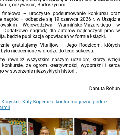
im i, oczywiście, Bartoszycami.
nałowa – uroczyste podsumowanie konkursu oraz
e nagród – odbędzie się 19 czerwca 2026 r. w Urzędzie
łkowskim Województwa Warmińsko-Mazurskiego w
e. Dodatkowo nagrodą dla autorów najlepszych prac, w
ija, będzie publikacja opowiadań w formie książki.
nie gratulujemy Vitalijowi i Jego Rodzicom, których
 było nieocenione w drodze do tego sukcesu.
emy również wszystkim naszym uczniom, którzy wzięli
 konkursie, za ogrom kreatywności, wyobraźni i serca
o w stworzenie niezwykłych historii.
Danuta Rohun
ij Koryśko - Koty Kopernika kontra magiczna podróż
armii