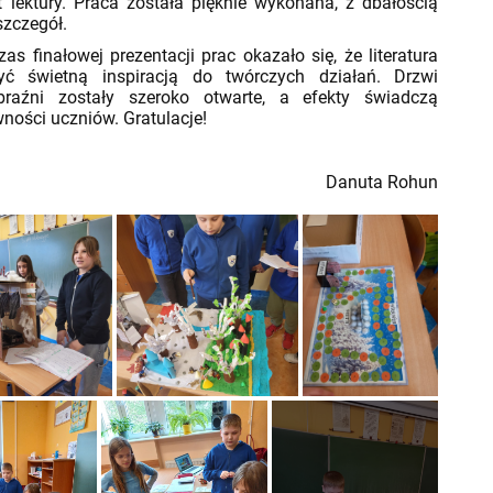
 lektury. Praca została pięknie wykonana, z dbałością
szczegół.
finałowej prezentacji prac okazało się, że literatura
ć świetną inspiracją do twórczych działań. Drzwi
raźni zostały szeroko otwarte, a efekty świadczą
wności uczniów. Gratulacje!
Danuta Rohun