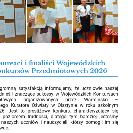
aureaci i finaliści Wojewódzkich
onkursów Przedmiotowych 2026
026
ną satysfakcją informujemy, że uczniowie naszej
odnieśli znaczące sukcesy w Wojewódzkich Konkursach
iotowych organizowanych przez Warmińsko –
iego Kuratora Oświaty w Olsztynie w roku szkolnym
6. Jest to prestiżowy konkurs, charakteryzujący się
 poziomem trudności, dlatego tym bardziej jesteśmy
naszych uczniów i nauczycieli, którzy pomogli im się
wać.