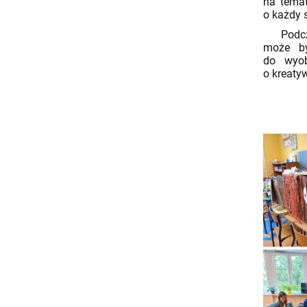
na temat
o każdy 
Podczas 
może by
do wyob
o kreaty