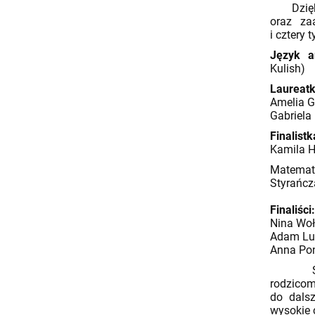
Dzięki 
oraz za
i cztery t
Język an
Kulish)
Laureatk
Amelia Gu
Gabriela 
Finalistk
Kamila Ha
Matema
S
Finaliści
Nina Woło
Adam Luźn
Anna Poni
Serdec
rodzico
do dals
wysokie 