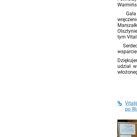
Warmińsk
Gala fi
wręczeni
Marsza
Olsztyni
tym Vital
Serdecz
wsparcie
Dziękuj
udział w
włożoneg
Vital
po W