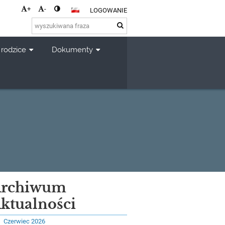
+
-
LOGOWANIE
 rodzice
Dokumenty
rchiwum
ktualności
Czerwiec 2026